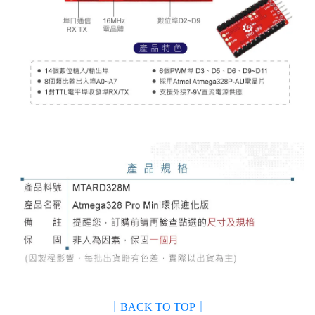
｜BACK TO TOP｜