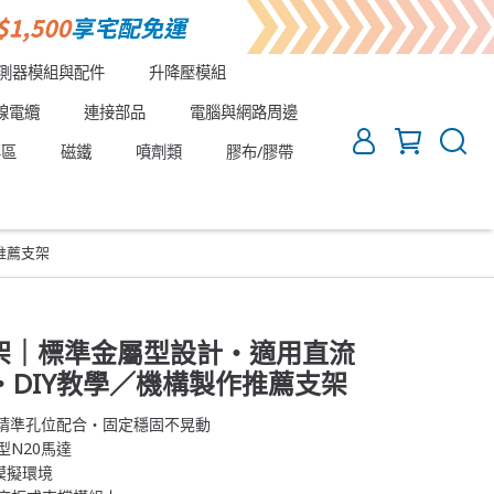
測器模組與配件
升降壓模組
線電纜
連接部品
電腦與網路周邊
專區
磁鐵
噴劑類
膠布/膠帶
推薦支架
定架｜標準金屬型設計・適用直流
DIY教學／機構製作推薦支架
・精準孔位配合・固定穩固不晃動
型N20馬達
模擬環境