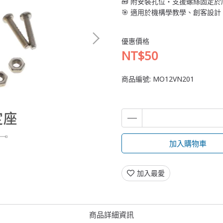
🧰 附安裝孔位・支援螺絲固定
🎯 適用於機構學教學、創客設
優惠價格
NT$50
商品編號:
MO12VN201
加入購物車
加入最愛
商品詳細資訊