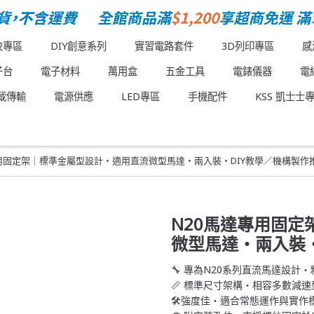
校專區
DIY創意系列
實習電路套件
3D列印專區
感
子台
電子材料
萬用盒
五金工具
電錶儀器
電
載傳輸
電源供應
LED專區
手機配件
KSS 凱士士
專用固定架｜標準金屬型設計・適用直流微型馬達・兩入裝・DIY教學／機構製作
N20馬達專用固
微型馬達・兩入裝・
🔧 專為N20系列直流馬達設計
📏 標準尺寸架構・相容多數減速
🛠️強度佳・適合常態運作與實作