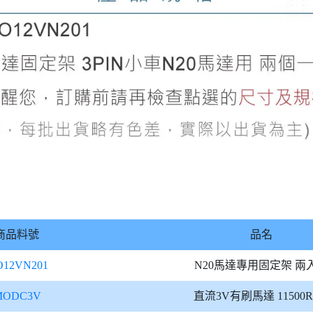
商品料號
品名
12VN201
N20馬達專用固定架 兩
MODC3V
直流3V有刷馬達 11500