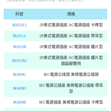
料號
規格
JK651E1
2P美式電源插座 AC電源插座 卡榫型
JK651A
2P美式電源插座 AC電源插座 帶耳型
JK651B
2P美式電源插座 AC電源插座 鐵片型
2P美式電源插座 AC電源插座 鐵片型
JK651B2
圓扁腳雙用
JK669G
IEC電源公接頭 美規電源公插頭
IEC電源公插座 美規電源公插座 帶耳
JK669D
型
JK669B
IEC電源插座 美規電源公插座 卡榫型