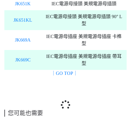
JK651K
IEC電源母接頭 美規電源母插頭
IEC電源母接頭 美規電源母插頭 90° L
JK651KL
型
IEC電源母插座 美規電源母插座 卡榫
JK669A
型
IEC電源母插座 美規電源母插座 帶耳
JK669C
型
｜GO TOP｜
您可能也需要