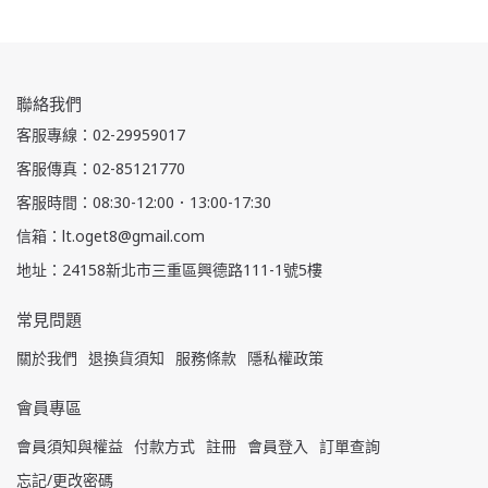
聯絡我們
客服專線：02-29959017
客服傳真：02-85121770
客服時間：08:30-12:00．13:00-17:30
信箱：lt.oget8@gmail.com
地址：24158新北市三重區興德路111-1號5樓
常見問題
關於我們
退換貨須知
服務條款
隱私權政策
會員專區
會員須知與權益
付款方式
註冊
會員登入
訂單查詢
忘記/更改密碼