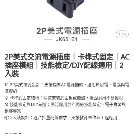
1
/
3
2P美式交流電源插座｜卡榫式固定｜AC
插座模組｜技能檢定/DIY配線適用｜2
入裝
🔌 2P美式插孔設計：支援標準AC電源插頭，適用於家電、電腦與電
源模組
🧷 卡榫式固定結構：快速安裝於面板或機殼，穩固耐用不易鬆脫
🛠️ 技能檢定與DIY首選：廣泛應用於乙丙級技能檢定、電子實習與
創客專案
📦 2入裝設計：適合批量配線需求，支援教育單位與工程應用