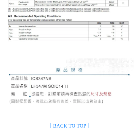
｜BACK TO TOP｜