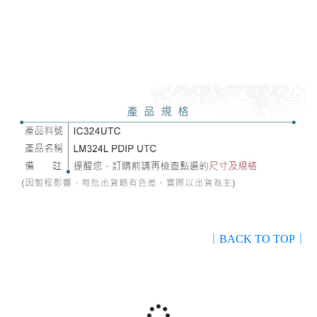
｜BACK TO TOP｜