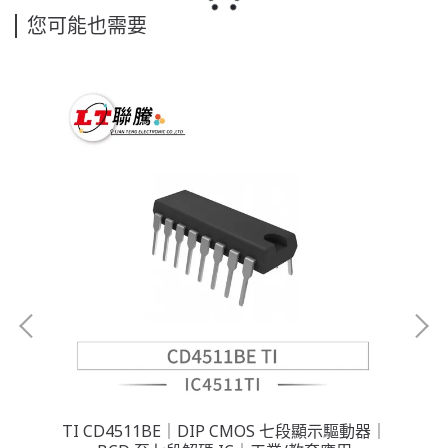
您可能也需要
功率驅
TI CD4511BE｜DIP CMOS 七段顯示驅動器｜
HI