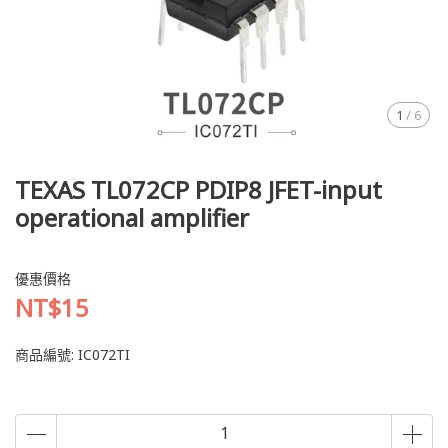
1
/
6
TEXAS TL072CP PDIP8 JFET-input
operational amplifier
優惠價格
NT$15
商品編號:
IC072TI