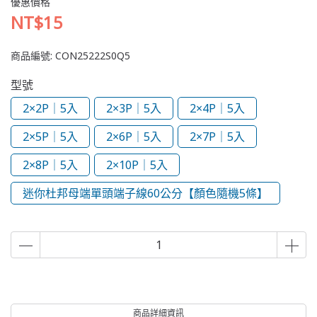
優惠價格
NT$15
商品編號:
CON25222S0Q5
型號
2×2P｜5入
2×3P｜5入
2×4P｜5入
2×5P｜5入
2×6P｜5入
2×7P｜5入
2×8P｜5入
2×10P｜5入
迷你杜邦母端單頭端子線60公分【顏色隨機5條】
商品詳細資訊