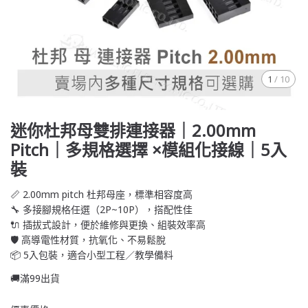
1
/
10
迷你杜邦母雙排連接器｜2.00mm
Pitch｜多規格選擇 ×模組化接線｜5入
裝
📏 2.00mm pitch 杜邦母座，標準相容度高
🔧 多接腳規格任選（2P~10P），搭配性佳
🔌 插拔式設計，便於維修與更換、組裝效率高
🛡️ 高導電性材質，抗氧化、不易鬆脫
📦 5入包裝，適合小型工程／教學備料
🚚滿99出貨