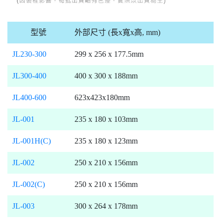
型號
外部尺寸 (長x寬x高, mm)
JL230-300
299 x 256 x 177.5mm
JL300-400
400 x 300 x 188mm
JL400-600
623x423x180mm
JL-001
235 x 180 x 103mm
JL-001H(C)
235 x 180 x 123mm
JL-002
250 x 210 x 156mm
JL-002(C)
250 x 210 x 156mm
JL-003
300 x 264 x 178mm