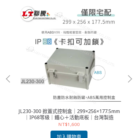
JL230-300 掀蓋式控制盒｜299×256×177.5mm
JL
動底板
｜IP68等級｜鐵心＋活動底板｜台灣製造
NT$1,600
加入購物車