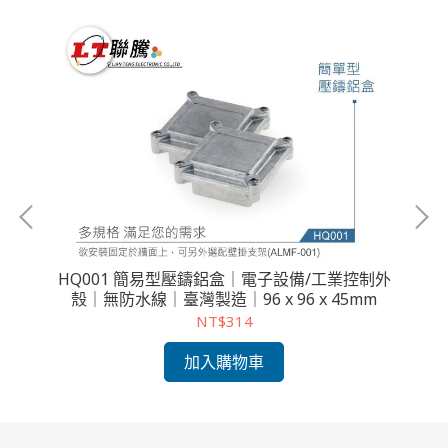
制外
HQ001 簡易型壓鑄鋁盒｜電子設備/工業控制外
H
mm
殼｜無防水線｜臺灣製造｜96 x 96 x 45mm
NT$314
加入購物車