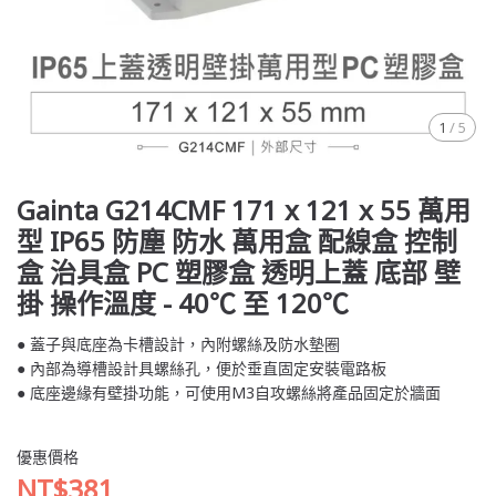
1
/
5
Gainta G214CMF 171 x 121 x 55 萬用
型 IP65 防塵 防水 萬用盒 配線盒 控制
盒 治具盒 PC 塑膠盒 透明上蓋 底部 壁
掛 操作溫度 - 40℃ 至 120℃
● 蓋子與底座為卡槽設計，內附螺絲及防水墊圈
● 內部為導槽設計具螺絲孔，便於垂直固定安裝電路板
● 底座邊緣有壁掛功能，可使用M3自攻螺絲將產品固定於牆面
優惠價格
NT$381