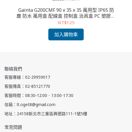
P65
Gainta G200CMF 90 x 35 x 35 萬用型 IP65 防
Ga
塑膠
塵 防水 萬用盒 配線盒 控制盒 治具盒 PC 塑膠盒
塵
至
透明上蓋 底部 壁掛 操作溫度 - 40℃ 至 120℃
透
NT$125
加入購物車
聯絡我們
客服專線：02-29959017
客服傳真：02-85121770
客服時間：08:30-12:00．13:00-17:30
信箱：lt.oget8@gmail.com
地址：24158新北市三重區興德路111-1號5樓
常見問題