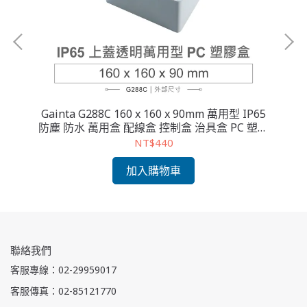
5 防
Gainta G288C 160 x 160 x 90mm 萬用型 IP65
Ga
膠盒
防塵 防水 萬用盒 配線盒 控制盒 治具盒 PC 塑膠
防
盒 透明上蓋 操作溫度 - 40℃ 至 120℃
NT$440
加入購物車
聯絡我們
客服專線：02-29959017
客服傳真：02-85121770