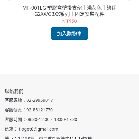
MF-001LG 塑膠盒壁掛支架｜淺灰色｜適用
G2XX/G3XX系列｜固定安裝配件
NT$50
5 防
G
加入購物車
膠盒
｜
聯絡我們
客服專線：02-29959017
客服傳真：02-85121770
客服時間：08:30-12:00．13:00-17:30
信箱：lt.oget8@gmail.com
地址：24158新北市三重區興德路111-1號5樓