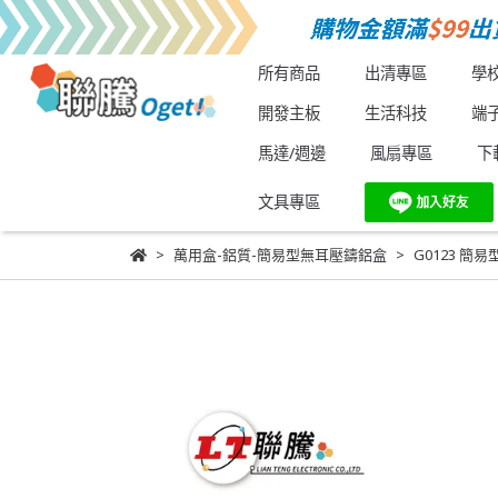
所有商品
出清專區
學
開發主板
生活科技
端
馬達/週邊
風扇專區
下
文具專區
萬用盒-鋁質-簡易型無耳壓鑄鋁盒
G0123 簡易