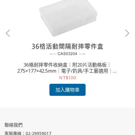
電子
36格耐摔零件收納盒｜附20片活動格板｜
275×177×42.5mm｜電子/釣具/手工藝適用｜台
灣製
NT$100
加入購物車
聯絡我們
客服專線：02-29959017