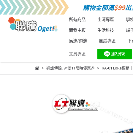
所有商品
出清專區
學
開發主板
生活科技
端
馬達/週邊
風扇專區
下
文具專區
通訊傳輸
,
🎉雙11限時優惠🎉
RA-01 LoR