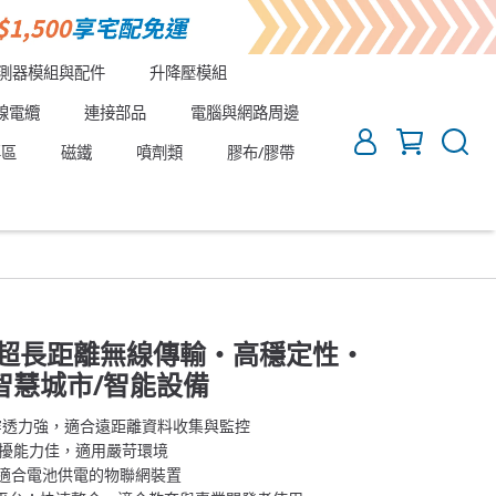
測器模組與配件
升降壓模組
線電纜
連接部品
電腦與網路周邊
專區
磁鐵
噴劑類
膠布/膠帶
模組｜超長距離無線傳輸・高穩定性・
智慧城市/智能設備
：穿透力強，適合遠距離資料收集與監控
干擾能力佳，適用嚴苛環境
：適合電池供電的物聯網裝置