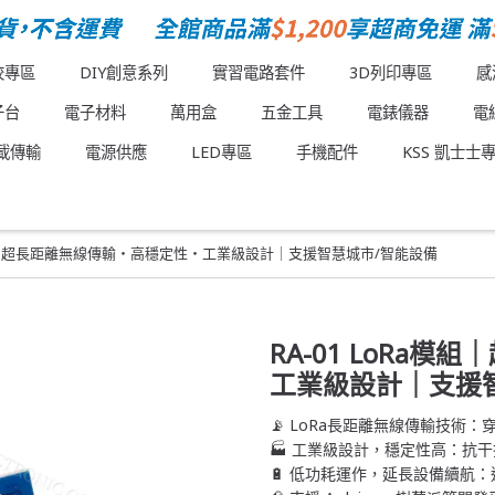
校專區
DIY創意系列
實習電路套件
3D列印專區
感
子台
電子材料
萬用盒
五金工具
電錶儀器
電
載傳輸
電源供應
LED專區
手機配件
KSS 凱士士
a模組｜超長距離無線傳輸・高穩定性・工業級設計｜支援智慧城市/智能設備
RA-01 LoRa
工業級設計｜支援
📡 LoRa長距離無線傳輸技術
🏭 工業級設計，穩定性高：抗
🔋 低功耗運作，延長設備續航