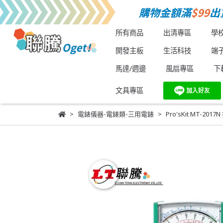
所有商品
出清專區
學
開發主板
生活科技
端
馬達/週邊
風扇專區
下
文具專區
電錶儀器-電錶類-三用電錶
Pro'sKit MT-