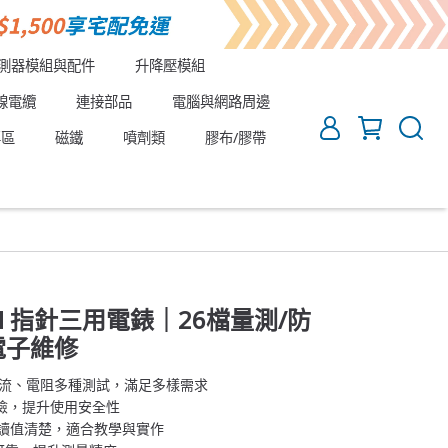
測器模組與配件
升降壓模組
線電纜
連接部品
電腦與網路周邊
專區
磁鐵
噴劑類
膠布/膠帶
2017N 指針三用電錶｜26檔量測/防
電子維修
、電流、電阻多種測試，滿足多樣需求
風險，提升使用安全性
，讀值清楚，適合教學與實作