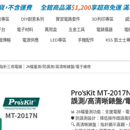
校專區
DIY創意系列
實習電路套件
3D列印專區
感
子台
電子材料
萬用盒
五金工具
電錶儀器
電
載傳輸
電源供應
LED專區
手機配件
KSS 凱士士
2017N 指針三用電錶｜26檔量測/防誤測/高清晰錶盤/電子維修
Pro'sKit MT-
誤測/高清晰錶盤/
📊 26檔量測功能：支援電壓
🛡️ 防誤測設計：降低操作錯誤
🔍 高清晰錶盤：指針顯示直觀