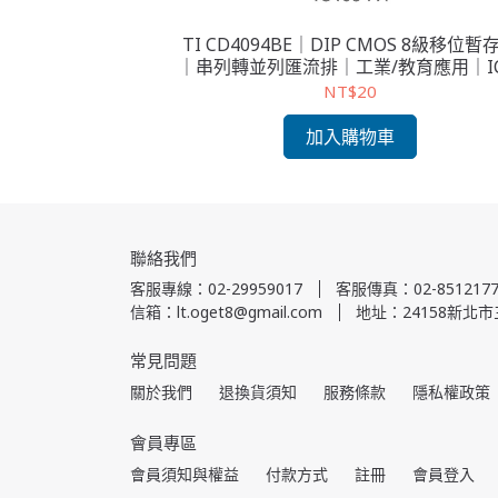
TI CD4094BE｜DIP CMOS 8級移位暫
｜串列轉並列匯流排｜工業/教育應用｜I
件
NT$20
加入購物車
聯絡我們
客服專線：02-29959017
客服傳真：02-8512177
信箱：lt.oget8@gmail.com
地址：24158新北市
常見問題
關於我們
退換貨須知
服務條款
隱私權政策
會員專區
會員須知與權益
付款方式
註冊
會員登入