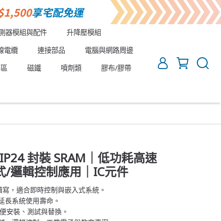
測器模組與配件
升降壓模組
線電纜
連接部品
電腦與網路周邊
專區
磁鐵
噴劑類
膠布/膠帶
｜DIP24 封裝 SRAM｜低功耗高速
/邏輯控制應用｜IC元件
讀寫，適合即時控制與嵌入式系統。
，延長系統使用壽命。
，方便安裝、測試與替換。