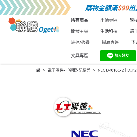
所有商品
出清專區
學
開發主板
生活科技
端
馬達/週邊
風扇專區
下
文具專區
電子零件-半導體-記憶體
NEC D4016C-2