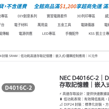
校專區
DIY創意系列
實習電路套件
3D列印專區
感
子台
電子材料
萬用盒
五金工具
電錶儀器
電
載傳輸
電源供應
LED專區
手機配件
KSS 凱士士
｜DIP24 封裝 SRAM｜低功耗高速存取記憶體｜嵌入式/邏輯控制應用｜IC元件
NEC D4016C-2
存取記憶體｜嵌入式
⚡ 高速存取設計：提供快速數據
🔋 低功耗表現：有效降低能耗
📐 DIP24 封裝：標準化封裝