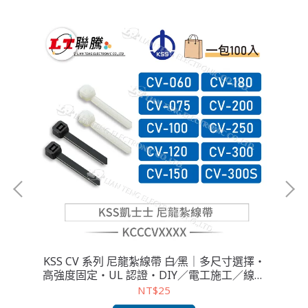
寸選
KSS CV 系列 尼龍紮線帶 白∕黑｜多尺寸選擇・
K
高強度固定・UL 認證・DIY／電工施工／線材
整理專用（100 入）
NT$25