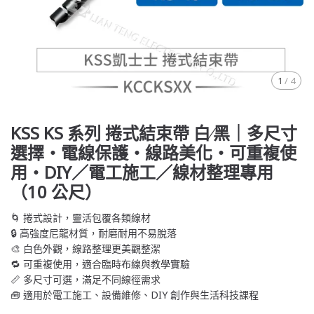
1
/
4
KSS KS 系列 捲式結束帶 白∕黑｜多尺寸
選擇・電線保護・線路美化・可重複使
用・DIY／電工施工／線材整理專用
（10 公尺）
🌀 捲式設計，靈活包覆各類線材
🔒 高強度尼龍材質，耐磨耐用不易脫落
🎨 白色外觀，線路整理更美觀整潔
🔁 可重複使用，適合臨時布線與教學實驗
📏 多尺寸可選，滿足不同線徑需求
🧰 適用於電工施工、設備維修、DIY 創作與生活科技課程