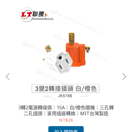
旋轉
3轉2電源轉接頭｜15A｜白/橙色隨機｜三孔轉
B
｜防
二孔插頭｜家用插座轉換｜MIT台灣製造
NT$28