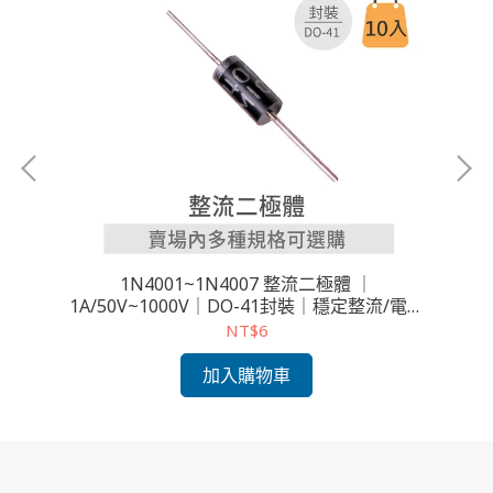
 穩
1N4001~1N4007 整流二極體 ｜
1A/50V~1000V｜DO-41封裝｜穩定整流/電源
D
保護｜10入
NT$6
加入購物車