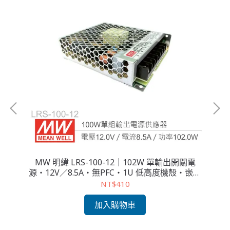
關電
MW 明緯 LRS-100-12｜102W 單輸出開關電
M
・嵌
源・12V／8.5A・無PFC・1U 低高度機殼・嵌入
源
式電源入門首選
NT$410
加入購物車