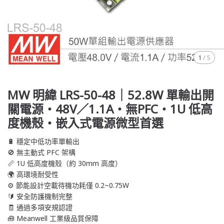
1
/
5
MW 明緯 LRS-50-48｜52.8W 單輸出開
關電源・48V／1.1A・無PFC・1U 低高
度機殼・嵌入式電源微型首選
🔋 穩定中低功率單輸出
🚫 無主動式 PFC 架構
📏 1U 低高度機殼（約 30mm 高度）
🌍 高環境耐受性
⚙️ 節能設計空載待機功耗僅 0.2~0.75W
🔰 安全防護機制完整
🧾 通過多項安規認證
🧰 Meanwell 工業級品質保障