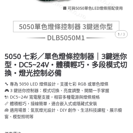
1
/
3
5050 七彩／單色燈條控制器｜3鍵迷你
型・DC5~24V・體積輕巧・多段模式切
換・燈光控制必備
🔧 專為 5050 LED 燈條設計，支援七彩 RGB 或單色燈條
🎮 3 鍵迷你控制器：模式切換、亮度調整、開關一手掌握
🔌 DC5~24V 寬電壓支援，相容多種電源與燈條規格
📏 體積輕巧，接線簡單，適合嵌入式或隱藏式安裝
🧰 適用場景：氣氛燈光設計、DIY 創作、生活科技課程、展示櫥
窗、模型照明等