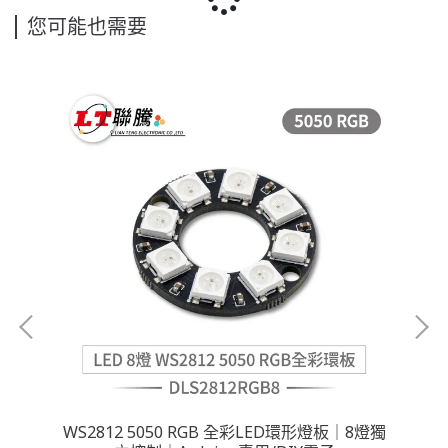
您可能也需要
V・
WS2812 5050 RGB 全彩LED環形燈板｜8燈獨
單