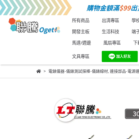
所有商品
出清專區
學
開發主板
生活科技
端
馬達/週邊
風扇專區
下
文具專區
電錶儀器-儀錶測試探棒-儀錶線材
,
連接部品-電源