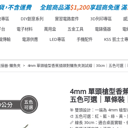
校專區
DIY創意系列
實習電路套件
3D列印專區
感
子台
電子材料
萬用盒
五金工具
電錶儀器
電
載傳輸
電源供應
LED專區
手機配件
KSS 凱士士
連接器-鱷魚夾
4mm 單頭槍型香蕉插頭對鱷魚夾測試線｜30cm｜五色可選
4mm 單頭槍型香
五色可選｜單條裝
🎯 雙頭設計：一端為 4mm 
🎨 五色可選：紅、藍、綠、黃
📏 線長 30cm：適合桌面實