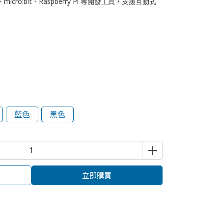
micro:bit、Raspberry Pi 等開發工具，支援互動式
藍色
黑色
立即購買