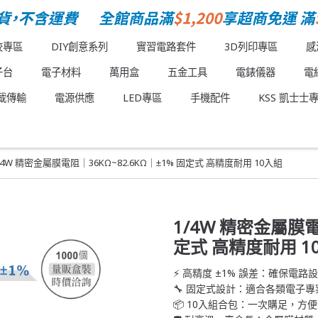
校專區
DIY創意系列
實習電路套件
3D列印專區
感
子台
電子材料
萬用盒
五金工具
電錶儀器
電
載傳輸
電源供應
LED專區
手機配件
KSS 凱士士
/4W 精密金屬膜電阻｜36KΩ~82.6KΩ｜±1% 固定式 高精度耐用 10入組
1/4W 精密金屬膜電
定式 高精度耐用 1
⚡ 高精度 ±1% 誤差：確保電路
🔧 固定式設計：適合各類電子
📦 10入組合包：一次購足，方