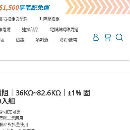
測器模組與配件
升降壓模組
線電纜
連接部品
電腦與網路周邊
專區
磁鐵
噴劑類
膠布/膠帶
阻｜36KΩ~82.6KΩ｜±1% 固
0入組
設計穩定可靠
專案與工業應用
便備料與批量使用