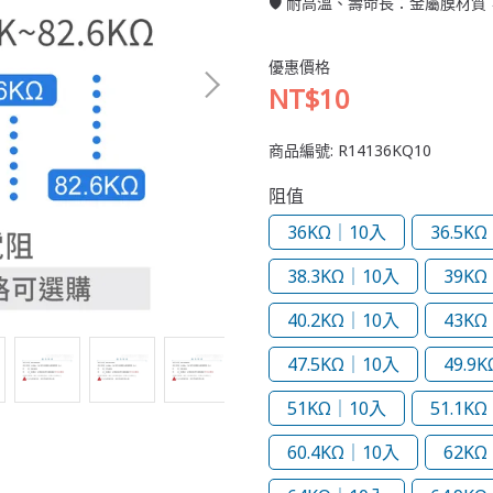
🛡️ 耐高溫、壽命長：金屬膜材
優惠價格
NT$10
商品編號:
R14136KQ10
阻值
36KΩ｜10入
36.5K
38.3KΩ｜10入
39KΩ
40.2KΩ｜10入
43KΩ
47.5KΩ｜10入
49.9
51KΩ｜10入
51.1K
60.4KΩ｜10入
62KΩ