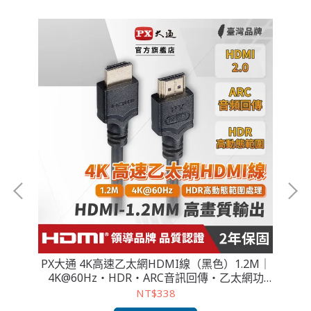
3孔
PX大通 4K高速乙太網HDMI線（黑色）1.2M｜
P
4K@60Hz・HDR・ARC音訊回傳・乙太網功
能・高畫質影音傳輸線
NT$338