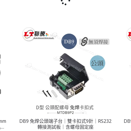
mm
DB9 免焊公頭端子台｜雙卡扣式9針｜RS232
D
具、
轉接測試板｜含螺母固定座