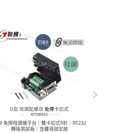
B9 免焊母頭端子台｜雙卡扣式9針｜RS232
MicroUSB
轉接測試板｜含螺母固定座
5.5x2.1mm