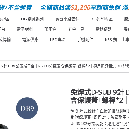
校專區
DIY創意系列
實習電路套件
3D列印專區
感
子台
電子材料
萬用盒
五金工具
電錶儀器
電
載傳輸
電源供應
LED專區
手機配件
KSS 凱士士
B 9針 DB9 公頭端子台｜RS232分接頭 含保護蓋+螺桿*2｜適用通訊測試 DIY開
免焊式D-SUB 9針
含保護蓋+螺桿*2｜
🔌 免焊式設計：直接鎖螺絲即
🛡️ 附保護蓋+螺桿2*：防塵耐
📡 RS232分接功能：適用通訊