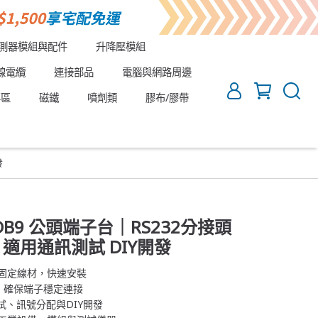
測器模組與配件
升降壓模組
線電纜
連接部品
電腦與網路周邊
專區
磁鐵
噴劑類
膠布/膠帶
發
 DB9 公頭端子台｜RS232分接頭
適用通訊測試 DIY開發
可固定線材，快速安裝
用，確保端子穩定連接
測試、訊號分配與DIY開發