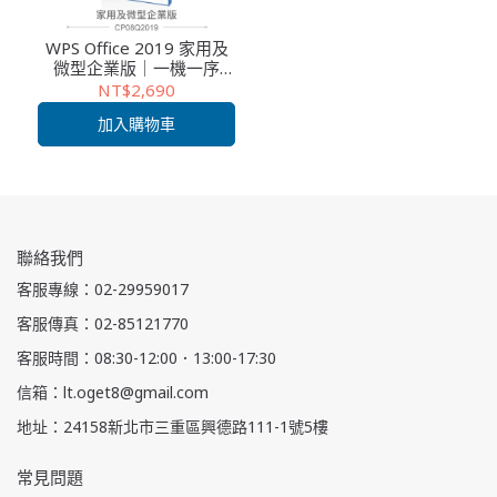
WPS Office 2019 家用及
微型企業版｜一機一序
號・單機版買斷制・永久
NT$2,690
授權・文書處理軟體入門
加入購物車
推薦
聯絡我們
客服專線：02-29959017
客服傳真：02-85121770
客服時間：08:30-12:00．13:00-17:30
信箱：lt.oget8@gmail.com
地址：24158新北市三重區興德路111-1號5樓
常見問題