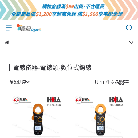
電錶儀器-電錶類-數位式鉤錶
預設排序
共 11 件商品