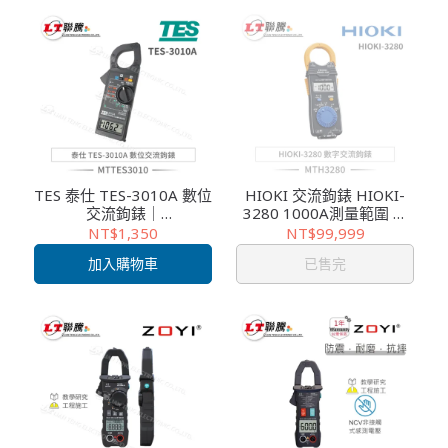
TES 泰仕 TES-3010A 數位
HIOKI 交流鉤錶 HIOKI-
交流鉤錶｜
3280 1000A測量範圍 超
20A/200A/600A量測 頻
薄設計 口袋型 CAT III
NT$1,350
NT$99,999
率/二極體測試/CAT III安
600V 適用複雜配線 電工
加入購物車
已售完
全標準
維修必備