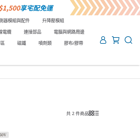
測器模組與配件
升降壓模組
線電纜
連接部品
電腦與網路周邊
專區
磁鐵
噴劑類
膠布/膠帶
共 2 件商品