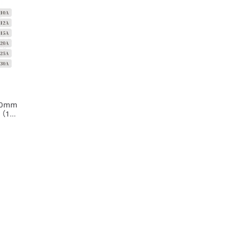
0mm
（10