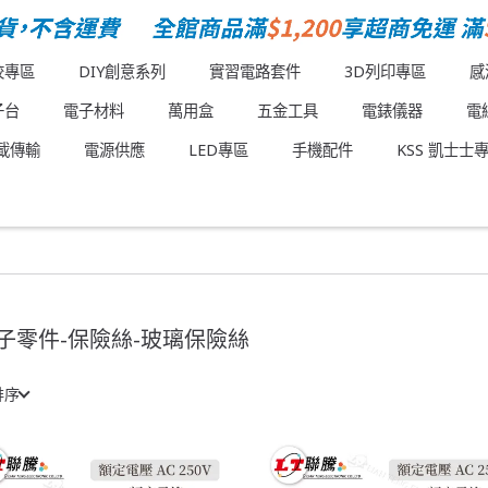
校專區
DIY創意系列
實習電路套件
3D列印專區
感
子台
電子材料
萬用盒
五金工具
電錶儀器
電
載傳輸
電源供應
LED專區
手機配件
KSS 凱士士
子零件-保險絲-玻璃保險絲
排序