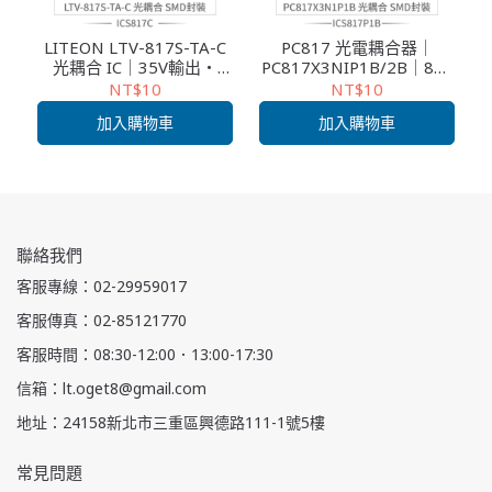
LITEON LTV-817S-TA-C
PC817 光電耦合器｜
光耦合 IC｜35V輸出・
PC817X3NIP1B/2B｜80V
50mA｜CTR:C｜SMD封裝
輸出・50mA｜SMD封裝
NT$10
NT$10
加入購物車
加入購物車
聯絡我們
客服專線：02-29959017
客服傳真：02-85121770
客服時間：08:30-12:00．13:00-17:30
信箱：lt.oget8@gmail.com
地址：24158新北市三重區興德路111-1號5樓
常見問題