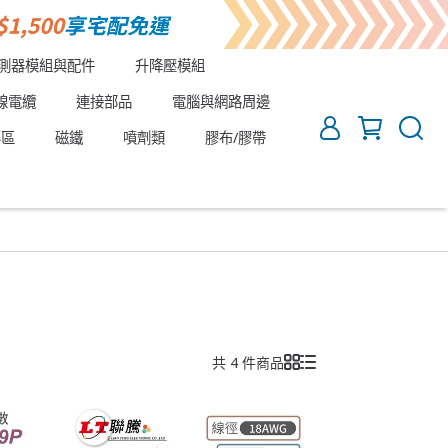
測器模組與配件
升降壓模組
線電纜
連接部品
電腦與網路周邊
專區
磁鐵
噴劑類
膠布/膠帶
共 4 件商品