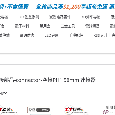
校專區
DIY創意系列
實習電路套件
3D列印專區
感
子台
電子材料
萬用盒
五金工具
電錶儀器
電
載傳輸
電源供應
LED專區
手機配件
KSS 凱士士
接部品-connector-空接PH1.58mm 連接器
排序