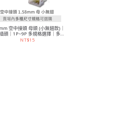
8mm 空中接頭 母頭 (小無翅款)｜
插頭｜1P~9P 多規格選擇｜多入
裝
NT$15