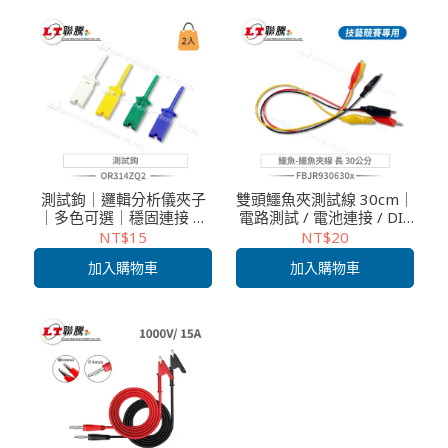
測試鉤｜邏輯分析儀夾子
雙頭鱷魚夾測試線 30cm｜
｜多色可選｜穩固連接 精
電路測試 / 電池連接 / DIY
準測試｜電路診斷專用｜2
實驗 / 技藝競賽必備
NT$15
NT$20
入包裝
加入購物車
加入購物車