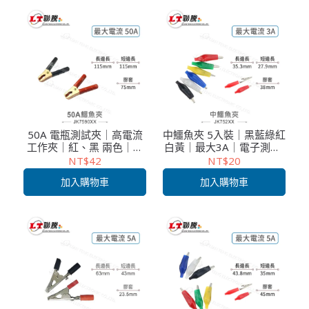
50A 電瓶測試夾｜高電流
中鱷魚夾 5入裝｜黑藍綠紅
工作夾｜紅、黑 兩色｜電
白黃｜最大3A｜電子測試/
子儀器連接夾｜單顆
工作夾
NT$42
NT$20
加入購物車
加入購物車