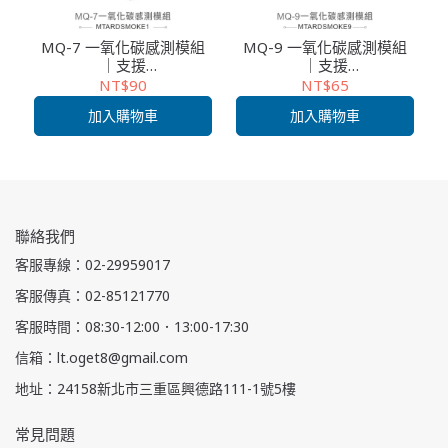
MQ-7 一氧化碳感測模組
MQ-9 一氧化碳感測模組
｜支援
｜支援
Arduino/micro:bit/Raspb
Arduino/micro:bit/Raspb
NT$90
NT$65
erry Pi｜環保材質｜CO氣
erry Pi｜CO與可燃氣體偵
加入購物車
加入購物車
體偵測｜生活科技/課綱教
測｜課綱教學/生活科技模
學模組
組｜互動學習適用
聯絡我們
客服專線：02-29959017
客服傳真：02-85121770
客服時間：08:30-12:00．13:00-17:30
信箱：lt.oget8@gmail.com
地址：24158新北市三重區興德路111-1號5樓
常見問題