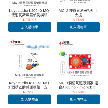
Keyestudio KS0040 MQ-
MQ-2 煙霧感測器模組｜
2 液態瓦斯煙霧偵測模組｜
支援
支援
Arduino/micro:bit/Raspb
NT$105
NT$85
Arduino/micro:bit/Raspb
erry Pi｜環保材質｜空氣
加入購物車
加入購物車
erry Pi｜可燃氣體感測器
品質偵測｜生活科技/課綱
｜生活科技/課綱教學
教學模組
Keyestudio KS0041 MQ-
MQ-3酒精氣體感測器 適
3 酒精乙醇感測模組｜支援
合Arduino、micro:bit、
Arduino/micro:bit/Raspb
樹莓派 等開發學習互動學
NT$105
NT$80
erry Pi｜氣體偵測教學模
習模組 環保材質
加入購物車
加入購物車
組｜課綱/生活科技