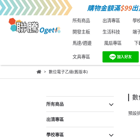
所有商品
出清專區
學
開發主板
生活科技
端
馬達/週邊
風扇專區
下
文具專區
數位電子乙級(舊版本)
數
所有商品
預設
出清專區
學校專區