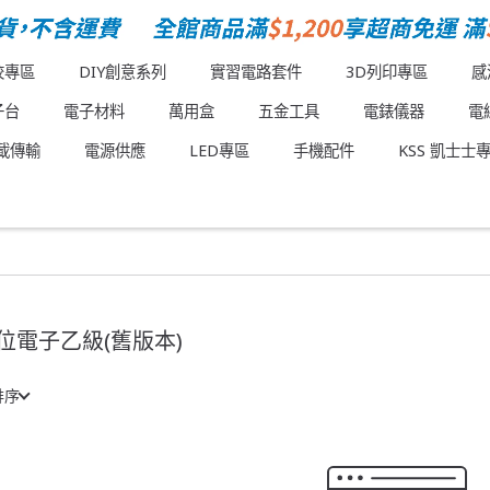
校專區
DIY創意系列
實習電路套件
3D列印專區
感
子台
電子材料
萬用盒
五金工具
電錶儀器
電
載傳輸
電源供應
LED專區
手機配件
KSS 凱士士
位電子乙級(舊版本)
排序