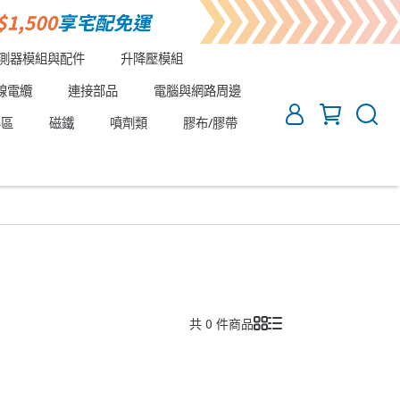
測器模組與配件
升降壓模組
線電纜
連接部品
電腦與網路周邊
專區
磁鐵
噴劑類
膠布/膠帶
共 0 件商品