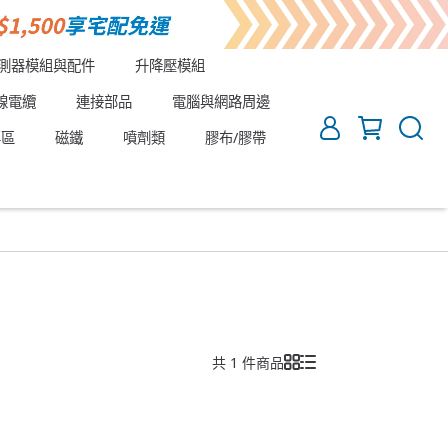
測器模組與配件
升降壓模組
線電纜
連接部品
電腦與網路周邊
專區
磁鐵
噴劑類
膠布/膠帶
共 1 件商品