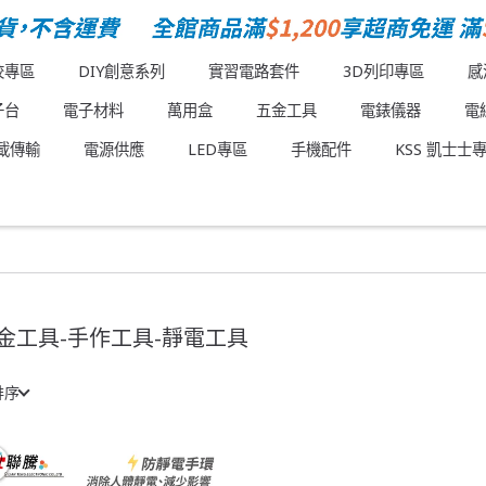
校專區
DIY創意系列
實習電路套件
3D列印專區
感
子台
電子材料
萬用盒
五金工具
電錶儀器
電
載傳輸
電源供應
LED專區
手機配件
KSS 凱士士
金工具-手作工具-靜電工具
排序