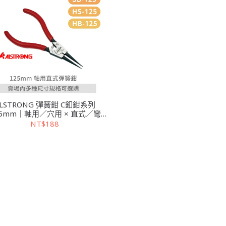
LSTRONG 彈簧鉗 C釦鉗系列
25mm｜軸用／穴用 × 直式／彎
CR-V 鍛造鋼材・台灣製造・精
NT$188
密維修工具首選