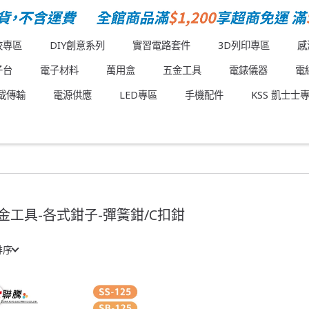
校專區
DIY創意系列
實習電路套件
3D列印專區
感
子台
電子材料
萬用盒
五金工具
電錶儀器
電
載傳輸
電源供應
LED專區
手機配件
KSS 凱士士
金工具-各式鉗子-彈簧鉗/C扣鉗
排序