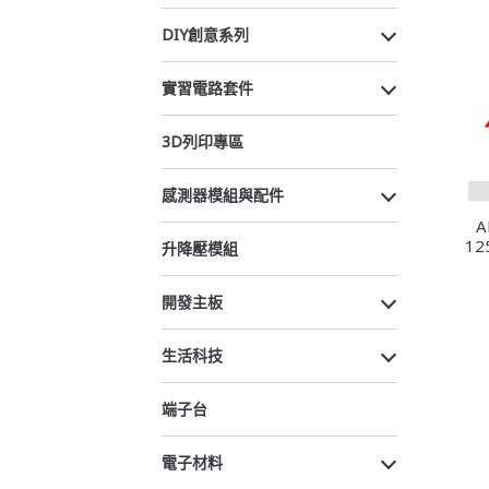
DIY創意系列
實習電路套件
3D列印專區
感測器模組與配件
A
1
升降壓模組
爪・
開發主板
生活科技
端子台
電子材料