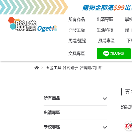
所有商品
出清專區
學
開發主板
生活科技
端
馬達/週邊
風扇專區
下
文具專區
五金工具-各式鉗子-彈簧鉗/C扣鉗
五
所有商品
預設
出清專區
學校專區