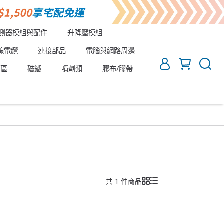
測器模組與配件
升降壓模組
線電纜
連接部品
電腦與網路周邊
專區
磁鐵
噴劑類
膠布/膠帶
共 1 件商品