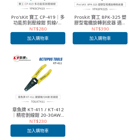
Pro'sKit 寶工 CP-419｜多
Proskit 寶工 8PK-325 塑
功能剪剝壓線鉗 剪線/剝
膠型電纜旋轉剝皮器 適用
線/壓線 三合一 技能檢定
4.5~25mm電纜 電子維修
NT$280
NT$390
專用款
網路布線 快速剝皮
加入購物車
加入購物車
章魚牌 KT-411 / KT-412
｜精密剝線鉗 20-30AWG
電子維修工具
NT$230
加入購物車