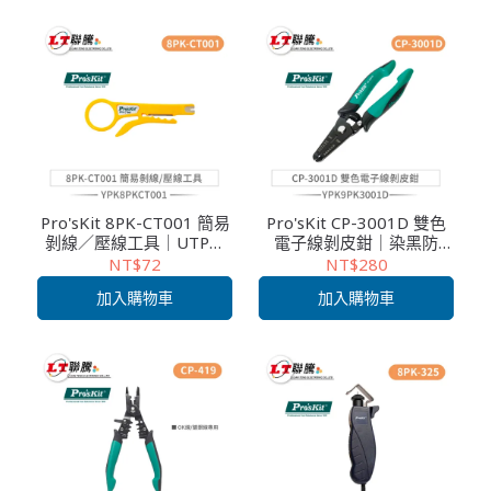
Pro'sKit 8PK-CT001 簡易
Pro'sKit CP-3001D 雙色
剝線／壓線工具｜UTP／
電子線剝皮鉗｜染黑防
STP 外絕緣剝皮・110 型
鏽・TPR防滑手柄・CNC精
NT$72
NT$280
壓線功能・不傷芯線・操
密剝線・附安全鎖扣
加入購物車
加入購物車
作簡便