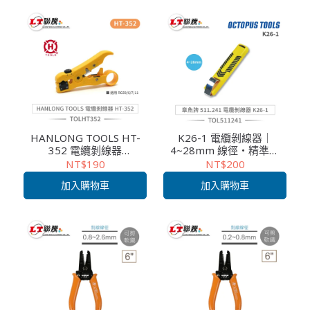
HANLONG TOOLS HT-
K26-1 電纜剝線器｜
352 電纜剝線器
4~28mm 線徑・精準剝
RG59/6/7/11 同軸電纜剝
線・工業級・舒適握把・
NT$190
NT$200
皮 網路布線 電子維修 快速
台灣製造・電子維修／通
加入購物車
加入購物車
剝皮
訊施工首選