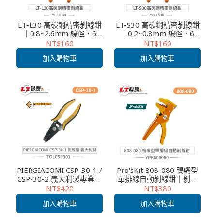
LT-L30 高碳鋼精密剝線鉗
LT-S30 高碳鋼精密剝線鉗
｜0.8~2.6mm 線徑・6
｜0.2~0.8mm 線徑・6
吋・具剪斷軟鐵功能・電
吋・具剪斷軟鐵功能・電
NT$160
NT$160
子維修／創客教學首選
子維修／教育實作首選工
加入購物車
加入購物車
具
PIERGIACOMI CSP-30-1 /
Pro'sKit 808-080 鴨嘴型
CSP-30-2 義大利製專業剝
單排線自動剝線鉗｜剝排
線鉗 精準剝線 電纜 & 銅線
線・剪線功能・免對孔設
NT$420
NT$380
適用 ESD安全手柄
計・彈簧省力操作
加入購物車
加入購物車